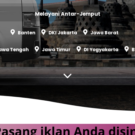
Melayani Antar-Jemput
Banten
DKI Jakarta
Jawa Barat
awa Tengah
Jawa Timur
DI Yogyakarta
B