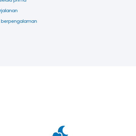
elalu prima
rjalanan
an berpengalaman