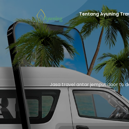
Tentang Ayuning Tra
Jasa travel antar jemput door to d