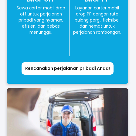
Sewa carter mobil drop
Layanan carter mobil
off untuk perjalanan
drop PP dengan rute
pribadi yang nyaman,
pulang pergi, fleksibel
efisien, dan bebas
dan hemat untuk
menunggu.
perjalanan rombongan.
Rencanakan perjalanan pribadi Anda!