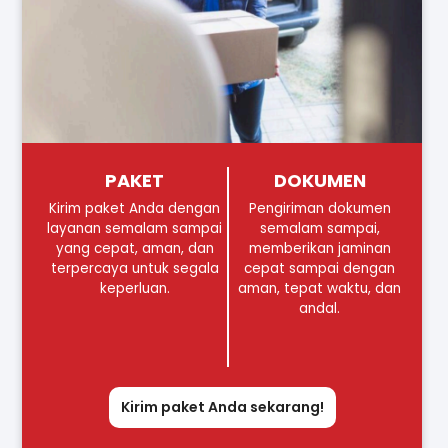
PAKET
DOKUMEN
Kirim paket Anda dengan
Pengiriman dokumen
layanan semalam sampai
semalam sampai,
yang cepat, aman, dan
memberikan jaminan
terpercaya untuk segala
cepat sampai dengan
keperluan.
aman, tepat waktu, dan
andal.
Kirim paket Anda sekarang!