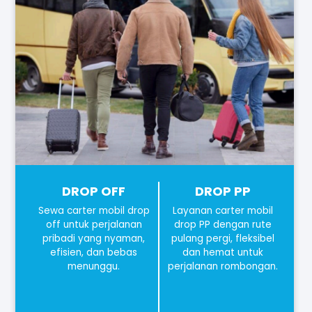
DROP OFF
DROP PP
Sewa carter mobil drop
Layanan carter mobil
off untuk perjalanan
drop PP dengan rute
pribadi yang nyaman,
pulang pergi, fleksibel
efisien, dan bebas
dan hemat untuk
menunggu.
perjalanan rombongan.