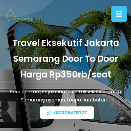
Travel Eksekutif Jakarta
Semarang Door To Door
Harga Rp350rb/seat
Rencanakan perjalanan travel eksekutif Jakarta
Semarang nyaman, tanpa hambatan,…
081326475727