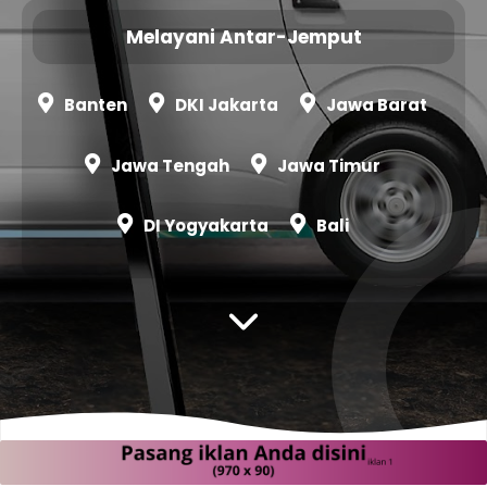
Melayani Antar-Jemput
Banten
DKI Jakarta
Jawa Barat
Jawa Tengah
Jawa Timur
DI Yogyakarta
Bali