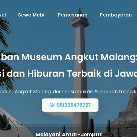
vel
Sewa Mobil
Pemesanan
Pembayaran
iban Museum Angkut Malang:
i dan Hiburan Terbaik di Jaw
useum Angkut Malang, destinasi edukasi & hiburan terbai
081326475727
Melayani Antar-Jemput