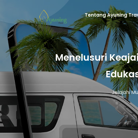
Tentang Ayuning Tra
Menelusuri Keaja
Edukas
Jelajahi M