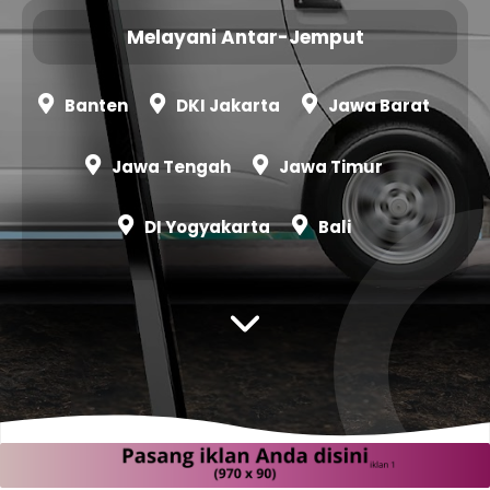
Melayani Antar-Jemput
Banten
DKI Jakarta
Jawa Barat
Jawa Tengah
Jawa Timur
DI Yogyakarta
Bali