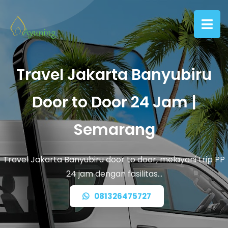
Travel Jakarta Banyubiru
Door to Door 24 Jam |
Semarang
Travel Jakarta Banyubiru door to door, melayani trip PP
24 jam dengan fasilitas…
081326475727