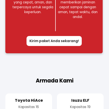
yang cepat, aman, dan
memberikan jaminan
terpercaya untuk segala
cepat sampai dengan
keperluan.
aman, tepat waktu, dan
andal.
Kirim paket Anda sekarang!
Armada Kami
Toyota HiAce
Isuzu ELF
Kapasitas 16
Kapasitas 19