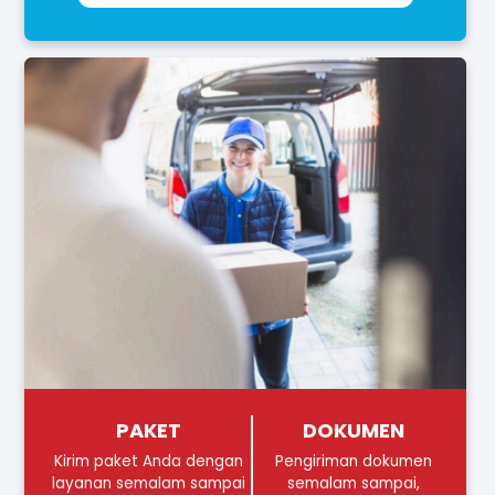
PAKET
DOKUMEN
Kirim paket Anda dengan
Pengiriman dokumen
layanan semalam sampai
semalam sampai,