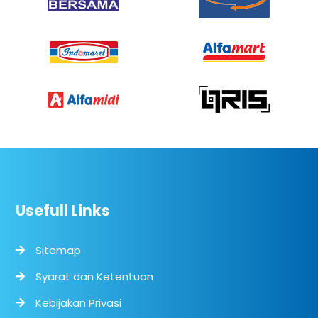
Usefull Links
Sitemap
Syarat dan Ketentuan
Kebijakan Privasi