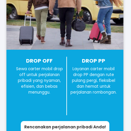
DROP OFF
DROP PP
Sewa carter mobil drop
Layanan carter mobil
off untuk perjalanan
drop PP dengan rute
pribadi yang nyaman,
pulang pergi, fleksibel
efisien, dan bebas
dan hemat untuk
menunggu.
perjalanan rombongan.
Rencanakan perjalanan pribadi Anda!