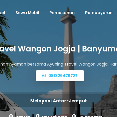
vel
Sewa Mobil
Pemesanan
Pembayaran
ravel Wangon Jogja | Banyum
lanan nyaman bersama Ayuning Travel Wangon Jogja. Har
081326475727
Melayani Antar-Jemput