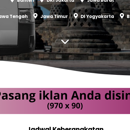
Banten
DKI Jakarta
Jawa Barat
awa Tengah
Jawa Timur
DI Yogyakarta
B
Jadwal Keberangkatan