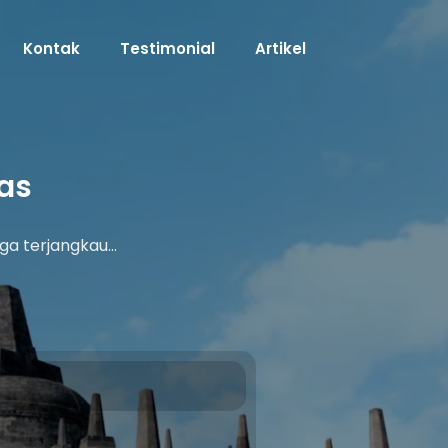
Kontak
Testimonial
Artikel
as
ga terjangkau…