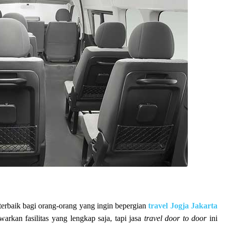
terbaik bagi orang-orang yang ingin bepergian
travel Jogja Jakarta
kan fasilitas yang lengkap saja, tapi jasa
travel door to door
ini