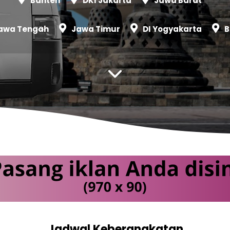
Banten
DKI Jakarta
Jawa Barat
awa Tengah
Jawa Timur
DI Yogyakarta
B
Jadwal Keberangkatan