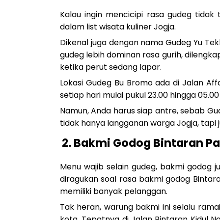
Kalau ingin mencicipi rasa gudeg tida
dalam list wisata kuliner Jogja.
Dikenal juga dengan nama Gudeg Yu Tekl
gudeg lebih dominan rasa gurih, dilengk
ketika perut sedang lapar.
Lokasi Gudeg Bu Bromo ada di Jalan Aff
setiap hari mulai pukul 23.00 hingga 05.00
Namun, Anda harus siap antre, sebab Gud
tidak hanya langganan warga Jogja, tapi 
2.
Bakmi Godog Bintaran P
Menu wajib selain gudeg, bakmi godog ju
diragukan soal rasa bakmi godog Bintara
memiliki banyak pelanggan.
Tak heran, warung bakmi ini selalu rama
kota. Tepatnya di Jalan Bintaran Kidul 