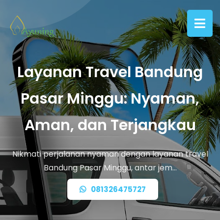
Layanan Travel Bandung
Pasar Minggu: Nyaman,
Aman, dan Terjangkau
Nikmati perjalanan nyaman dengan layanan travel
Bandung Pasar Minggu, antar jem…
081326475727