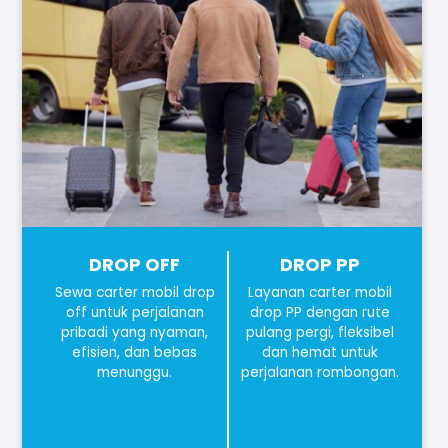
DROP OFF
DROP PP
Sewa carter mobil drop
Layanan carter mobil
off untuk perjalanan
drop PP dengan rute
pribadi yang nyaman,
pulang pergi, fleksibel
efisien, dan bebas
dan hemat untuk
menunggu.
perjalanan rombongan.