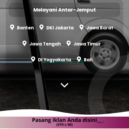
Melayani Antar-Jemput
Banten
DKI Jakarta
Jawa Barat
Jawa Tengah
Jawa Timur
DI Yogyakarta
Bali