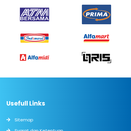
Usefull Links
Sitemap
Syarat dan Ketentuan